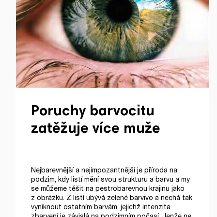
Poruchy barvocitu
zatěžuje více muže
Nejbarevnější a nejimpozantnější je příroda na
podzim, kdy listí mění svou strukturu a barvu a my
se můžeme těšit na pestrobarevnou krajinu jako
z obrázku. Z listí ubývá zelené barvivo a nechá tak
vyniknout ostatním barvám, jejichž intenzita
zbarvení je závislá na podzimním počasí. Jenže ne