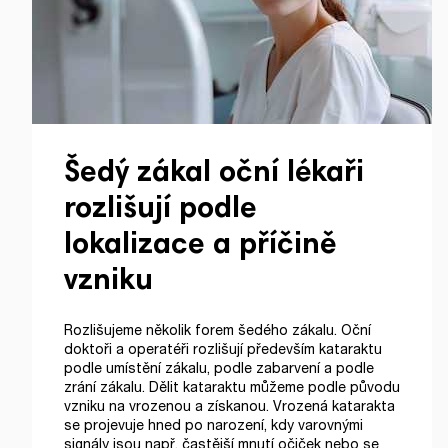
Šedý zákal oční lékaři
rozlišují podle
lokalizace a příčině
vzniku
Rozlišujeme několik forem šedého zákalu. Oční
doktoři a operatéři rozlišují především kataraktu
podle umístění zákalu, podle zabarvení a podle
zrání zákalu. Dělit kataraktu můžeme podle původu
vzniku na vrozenou a získanou. Vrozená katarakta
se projevuje hned po narození, kdy varovnými
signály jsou např. častější mnutí očiček nebo se