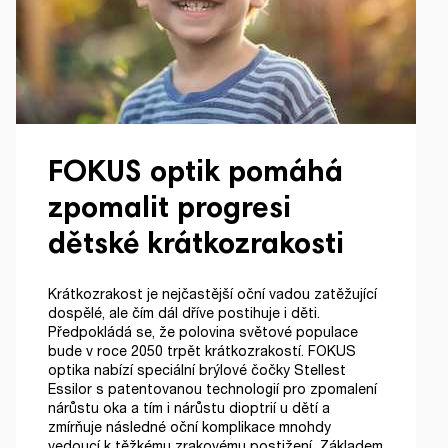
FOKUS optik pomáhá
zpomalit progresi
dětské krátkozrakosti
Krátkozrakost je nejčastější oční vadou zatěžující
dospělé, ale čím dál dříve postihuje i děti.
Předpokládá se, že polovina světové populace
bude v roce 2050 trpět krátkozrakostí. FOKUS
optika nabízí speciální brýlové čočky Stellest
Essilor s patentovanou technologií pro zpomalení
nárůstu oka a tím i nárůstu dioptrií u dětí a
zmírňuje následné oční komplikace mnohdy
vedoucí k těžkému zrakovému postižení. Základem