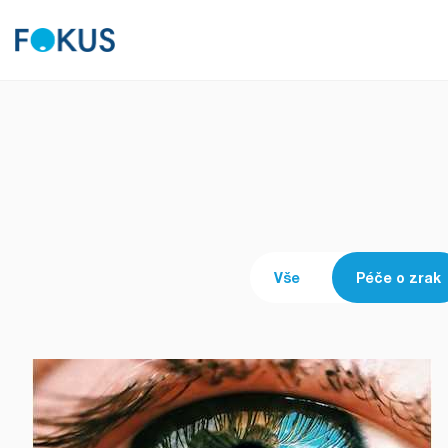
Vše
Péče o zrak