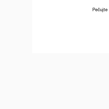
Pečujte 
E-mail
info@fokuso