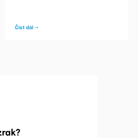
Číst dál
zrak?