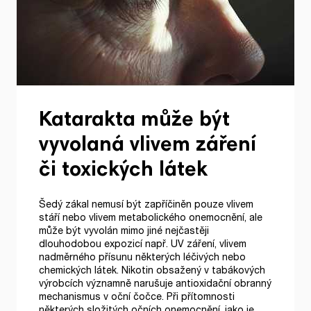
Katarakta může být
vyvolaná vlivem záření
či toxických látek
Šedý zákal nemusí být zapříčiněn pouze vlivem
stáří nebo vlivem metabolického onemocnění, ale
může být vyvolán mimo jiné nejčastěji
dlouhodobou expozicí např. UV záření, vlivem
nadměrného přísunu některých léčivých nebo
chemických látek. Nikotin obsažený v tabákových
výrobcích významně narušuje antioxidační obranný
mechanismus v oční čočce. Při přítomnosti
některých složitých očních onemocnění, jako je