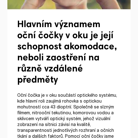
Hlavním významem
oční čočky v oku je její
schopnost akomodace,
neboli zaostření na
různě vzdálené
předměty
Oční čočka je v oku součástí optického systému,
kde hlavní roli zaujímá rohovka s optickou
mohutností cca 43 dioptrií. Společně se slzným
filmem, nitrooční tekutinou, komorovou vodou a
sklivcem vytváří optický systém, jehož vizuální
zobrazení na sítnici závisí na kvalitě,
transparentnosti jednotlivých rozhraní a očních
tkání a dalších faktorů. Pomocí oční čočky jsme