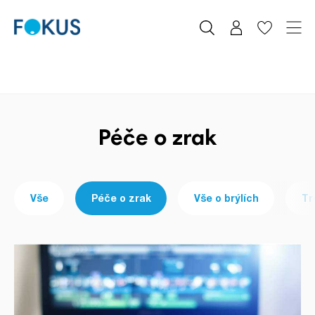
Péče o zrak
Vše
Péče o zrak
Vše o brýlích
Tr