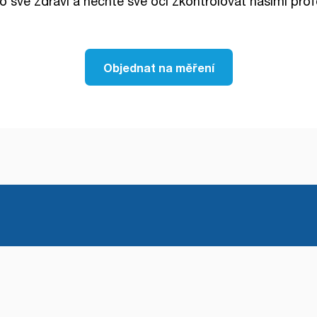
o své zdraví a nechte své oči zkontrolovat našimi prof
Objednat na měření
ptik.cz
hejte kontaktovat
optometristy na