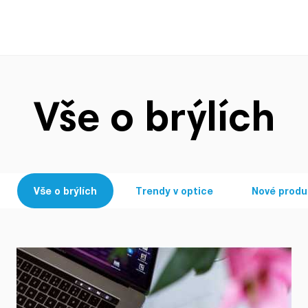
Vše o brýlích
Vše o brýlích
Trendy v optice
Nové produ