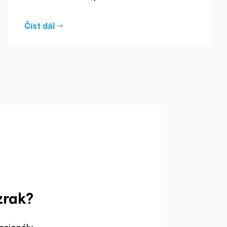
Číst dál
zrak?