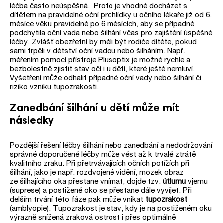
léčba často neúspěšná.
Proto je vhodné docházet s
dítětem na pravidelné oční prohlídky u očního lékaře již od 6.
měsíce věku pravidelně po 6 měsících, aby se případně
podchytila oční vada nebo šilhání včas pro zajištění úspěšné
léčby. Zvlášť obezřetní by měli být rodiče dítěte, pokud
sami trpěli v dětství oční vadou nebo šilháním. Např.
měřením pomocí přístroje Plusoptix je možné rychle a
bezbolestně zjistit stav očí i u dětí, které ještě nemluví.
Vyšetření může odhalit případné oční vady nebo šilhání či
riziko vzniku tupozrakosti.
Zanedbání šilhání u dětí může mít
následky
Pozdější řešení léčby šilhání nebo zanedbání a nedodržování
správné doporučené léčby může vést až k trvalé ztrátě
kvalitního zraku. Při přetrvávajících očních potížích při
šilhání, jako je např. rozdvojené vidění, mozek obraz
ze šilhajícího oka přestane vnímat, dojde tzv.
útlumu
vjemu
(suprese) a postižené oko se přestane dále vyvíjet. Při
delším trvání této fáze pak může vnikat
tupozrakost
(amblyopie). Tupozrakost je stav, kdy je na postiženém oku
výrazně snížená zraková ostrost i přes optimálně