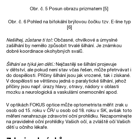
Obr. č. 5 Posun obrazu prizmatem [5]
Obr. č. 6 Pohled na bifokální brýlovou čočku tzv. E-line typ
[6]
Nešilhej, zůstane ti to!:
Občasné, chvilkové a úmyslné
zašilhání by nemělo způsobit trvalé šilhání. Je známkou
dobré koordinace okohybných svalů.
Šilhání se týká jen dětí.:
Nejčastěji se šilhání projevuje
v dětství, ale pokud není stav včas řešen, může přetrvávat i
do dospělosti. Příčiny šilhání jsou jak vrozené, tak i získané.
V dospělosti se většinou jedná o paralytické šilhání, jehož
příčiny jsou např. úrazy hlavy, otravy, nádory v oblasti
mozku a neurologická a vaskulární onemocnění apod.
V optikách FOKUS optice může optometrista měřit zrak u
osob od 15. roku v ČR/ u osob od 18. roku v SK, avšak toto
měření nenahrazuje zdravotní oční prohlídku. Nezapomínejte
na pravidelné oční prohlídky Vašich očí, a zvláště očí Vašich
dětí u očního lékaře.