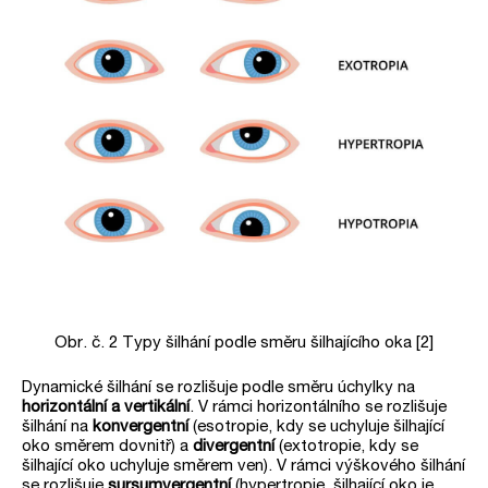
Obr. č. 2 Typy šilhání podle směru šilhajícího oka [2]
Dynamické šilhání se rozlišuje podle směru úchylky na
horizontální a vertikální
. V rámci horizontálního se rozlišuje
šilhání na
konvergentní
(esotropie, kdy se uchyluje šilhající
oko směrem dovnitř) a
divergentní
(extotropie, kdy se
šilhající oko uchyluje směrem ven). V rámci výškového šilhání
se rozlišuje
sursumvergentní
(hypertropie, šilhající oko je