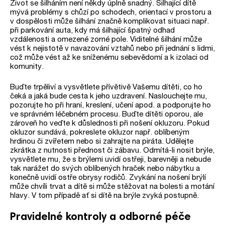
Život se šilháním není někdy úplně snadný. Šilhající dítě
mývá problémy s chůzí po schodech, orientací v prostoru a
v dospělosti může šilhání značně komplikovat situaci např.
při parkování auta, kdy má šilhající špatný odhad
vzdálenosti a omezené zorné pole. Viditelné šilhání může
vést k nejistotě v navazování vztahů nebo při jednání s lidmi,
což může vést až ke sníženému sebevědomí a k izolaci od
komunity.
Buďte trpěliví a vysvětlete přívětivě Vašemu dítěti, co ho
čeká a jaká bude cesta k jeho uzdravení. Naslouchejte mu,
pozorujte ho při hraní, kreslení, učení apod. a podporujte ho
ve správném léčebném procesu. Buďte dítěti oporou, ale
zároveň ho veďte k důslednosti při nošení okluzoru. Pokud
okluzor sundává, pokreslete okluzor např. oblíbeným
hrdinou či zvířetem nebo si zahrajte na piráta. Udělejte
zkrátka z nutnosti přednost či zábavu. Odmítá-li nosit brýle,
vysvětlete mu, že s brýlemi uvidí ostřeji, barevněji a nebude
tak narážet do svých oblíbených hraček nebo nábytku a
konečně uvidí ostře obrysy rodičů. Zvykání na nošení brýlí
může chvíli trvat a dítě si může stěžovat na bolesti a motání
hlavy. V tom případě ať si dítě na brýle zvyká postupně.
Pravidelné kontroly a odborné péče