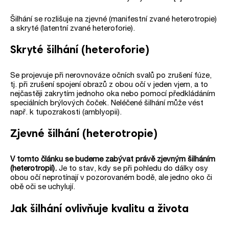
Šilhání se rozlišuje na zjevné (manifestní zvané heterotropie)
a skryté (latentní zvané heteroforie).
Skryté šilhání (heteroforie)
Se projevuje při nerovnováze očních svalů po zrušení fúze,
tj. při zrušení spojení obrazů z obou očí v jeden vjem, a to
nejčastěji zakrytím jednoho oka nebo pomocí předkládáním
speciálních brýlových čoček. Neléčené šilhání může vést
např. k tupozrakosti (amblyopii).
Zjevné šilhání (heterotropie)
V tomto článku se budeme zabývat právě zjevným šilháním
(heterotropií).
Je to stav, kdy se při pohledu do dálky osy
obou očí neprotínají v pozorovaném bodě, ale jedno oko či
obě oči se uchylují.
Jak šilhání ovlivňuje kvalitu a života