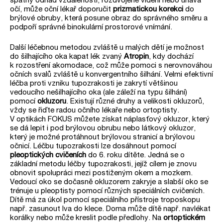
očí, může oční lékař doporučit
prizmatickou korekci
do
brýlové obruby, která posune obraz do správného směru a
podpoří správné binokulární prostorové vnímání.
Další léčebnou metodou zvláště u malých dětí je možnost
do šilhajícího oka kapat lék zvaný
Atropin
, kdy dochází
k rozostření akomodace, což může pomoci s nerovnováhou
očních svalů zvláště u konvergentního šilhání. Velmi efektivní
léčba proti vzniku tupozrakosti je zakrytí většinou
vedoucího nešilhajícího oka (ale záleží na typu šilhání)
pomocí
okluzoru
. Existují různé druhy a velikosti okluzorů,
vždy se řiďte radou očního lékaře nebo ortoptisty.
V optikách FOKUS můžete získat náplasťový okluzor, který
se dá lepit i pod brýlovou obrubu nebo látkový okluzor,
který je možné protáhnout brýlovou stranicí a brýlovou
očnicí. Léčbu tupozrakosti lze dosáhnout pomocí
pleoptických cvičeních
do 6. roku dítěte. Jedná se o
základní metodu léčby tupozrakosti, jejíž cílem je znovu
obnovit spolupráci mezi postiženým okem a mozkem.
Vedoucí oko se dočasně okluzorem zakryje a slabší oko se
trénuje u pleoptisty pomocí různých speciálních cvičeních.
Dítě má za úkol pomocí speciálního přístroje troposkopu
např. zasunout lva do klece. Doma může dítě např. navlékat
korálky nebo může kreslit podle předlohy. Na
ortoptickém