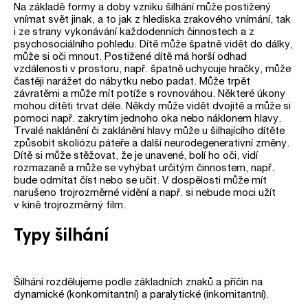
Na základě formy a doby vzniku šilhání může postižený
vnímat svět jinak, a to jak z hlediska zrakového vnímání, tak
i ze strany vykonávání každodenních činnostech a z
psychosociálního pohledu. Dítě může špatně vidět do dálky,
může si oči mnout. Postižené dítě má horší odhad
vzdálenosti v prostoru, např. špatně uchycuje hračky, může
častěji narážet do nábytku nebo padat. Může trpět
závratěmi a může mít potíže s rovnováhou. Některé úkony
mohou dítěti trvat déle. Někdy může vidět dvojitě a může si
pomoci např. zakrytím jednoho oka nebo náklonem hlavy.
Trvalé naklánění či zaklánění hlavy může u šilhajícího dítěte
způsobit skoliózu páteře a další neurodegenerativní změny.
Dítě si může stěžovat, že je unavené, bolí ho oči, vidí
rozmazaně a může se vyhýbat určitým činnostem, např.
bude odmítat číst nebo se učit.
V dospělosti může mít
narušeno trojrozměrné vidění a např. si nebude moci užít
v kině trojrozměrný film.
Typy šilhání
Šilhání rozdělujeme podle základních znaků a příčin na
dynamické (konkomitantní) a paralytické (inkomitantní).