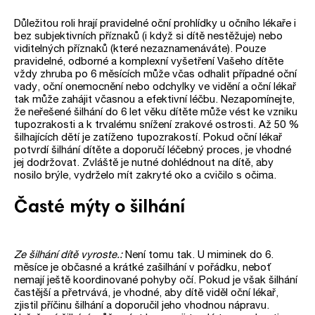
Důležitou roli hrají pravidelné oční prohlídky u očního lékaře i
bez subjektivních příznaků (i když si dítě nestěžuje) nebo
viditelných příznaků (které nezaznamenáváte). Pouze
pravidelné, odborné a komplexní vyšetření Vašeho dítěte
vždy zhruba po 6 měsících může včas odhalit případné oční
vady, oční onemocnění nebo odchylky ve vidění a oční lékař
tak může zahájit včasnou a efektivní léčbu. Nezapomínejte,
že neřešené šilhání do 6 let věku dítěte může vést ke vzniku
tupozrakosti a k trvalému snížení zrakové ostrosti. Až 50 %
šilhajících dětí je zatíženo tupozrakostí. Pokud oční lékař
potvrdí šilhání dítěte a doporučí léčebný proces, je vhodné
jej dodržovat. Zvláště je nutné dohlédnout na dítě, aby
nosilo brýle, vydrželo mít zakryté oko a cvičilo s očima.
Časté mýty o šilhání
Ze šilhání dítě vyroste.:
Není tomu tak. U miminek do 6.
měsíce je občasné a krátké zašilhání v pořádku, neboť
nemají ještě koordinované pohyby očí. Pokud je však šilhání
častější a přetrvává, je vhodné, aby dítě viděl oční lékař,
zjistil příčinu šilhání a doporučil jeho vhodnou nápravu.