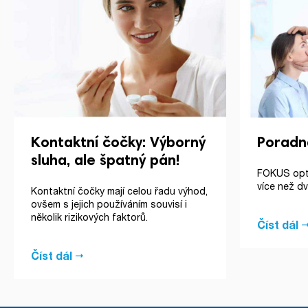
Kontaktní čočky: Výborný
Poradn
sluha, ale špatný pán!
FOKUS opti
více než dv
Kontaktní čočky mají celou řadu výhod,
ovšem s jejich používáním souvisí i
několik rizikových faktorů.
Číst dál
Číst dál