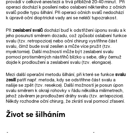
provádí v celkové anestezii a trvá přibližně 20-40 minut.
Při
operaci dochází k posílení nebo oslabení některého z očních
svalů podle typu šilhání. Při operaci očních svalů nedochází
k úpravě oční dioptrické vady ani se neléčí tupozrakost.
Při
zeslabení svalů
dochází buď k odstřižení úponu svalu a k
jeho posunutí směrem dozadu, což způsobí oslabení funkce
svalu (tzv. retropozice) nebo oční chirurg vystřihne část
svalu, čímž bude sval zesílen a může více pružit (tzv.
myektomie). Další možností může být zeslabení svalu
pomocí protisměrných nástřihů blízko u sebe, díky čemuž
dojde k prodloužení a zeslabení svalu (tzv. elongace).
Mezi další operační metodu šilhání, při které se funkce
svalu
zesílí
patří např. metoda, kdy se odstřihne část svalu a
našije se zpět (tzv. resekce). Další možností je posun úpon
svalu směrem k okraji rohovky v řádu několika milimetrech,
jehož závěrem je prodloužení dráhy svalu (tzv. antepozice).
Někdy rozhodne oční chirurg, že zkrátí sval pomocí zřasení.
Život se šilháním