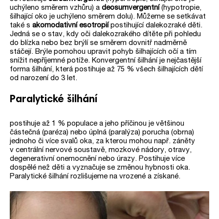
uchýleno směrem vzhůru) a
deosumvergentní
(hypotropie,
šilhající oko je uchýleno směrem dolu). Můžeme se setkávat
také s
akomodativní esotropií
postihující dalekozraké děti.
Jedná se o stav, kdy oči dalekozrakého dítěte při pohledu
do blízka nebo bez brýlí se směrem dovnitř nadměrně
stáčejí. Brýle pomohou upravit pohyb šilhajících očí a tím
snížit nepříjemné potíže. Konvergentní šilhání je nejčastější
forma šilhání, která postihuje až 75 % všech šilhajících dětí
od narození do 3 let.
Paralytické šilhání
postihuje až 1 % populace a jeho příčinou je většinou
částečná (paréza) nebo úplná (paralýza) porucha (obrna)
jednoho či více svalů oka, za kterou mohou např. záněty
v centrální nervové soustavě, mozkové nádory, otravy,
degenerativní onemocnění nebo úrazy. Postihuje více
dospělé než děti a vyznačuje se změnou hybnosti oka.
Paralytické šilhání rozlišujeme na vrozené a získané.