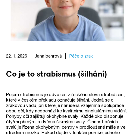
22. 1. 2026
Jana behrová
Péče o zrak
Co je to strabismus (šilhání)
Pojem strabismus je odvozen z řeckého slova strabidzein,
které v českém překladu označuje šilhání. Jedná se o
zrakovou vadu, při které je narušena vzájemná spolupráce
obou očí, kdy nedochází ke kvalitnímu binokulárnímu vidění.
Pohyby očí zajišťují okohybné svaly. Každé oko disponuje
čtyřmi přímými a dvěma šikmými svaly. Činnost očních
svalů je řízena okohybnými centry v prodloužené míše a ve
středním mozku. Pokud dojde k funkční poruše jednoho