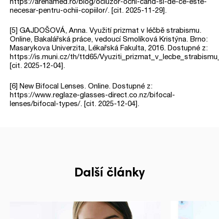
https://arenamed.ro/blog/ocluzor-ochi-cand-si-de-ce-este-
necesar-pentru-ochii-copiilor/. [cit. 2025-11-29].
[5] GAJDOŠOVÁ, Anna. Využití prizmat v léčbě strabismu.
Online, Bakalářská práce, vedoucí Smolíková Kristýna. Brno:
Masarykova Univerzita, Lékařská Fakulta, 2016. Dostupné z:
https://is.muni.cz/th/ttd65/Vyuziti_prizmat_v_lecbe_strabism
[cit. 2025-12-04].
[6] New Bifocal Lenses. Online. Dostupné z:
https://www.reglaze-glasses-direct.co.nz/bifocal-
lenses/bifocal-types/. [cit. 2025-12-04].
Další články