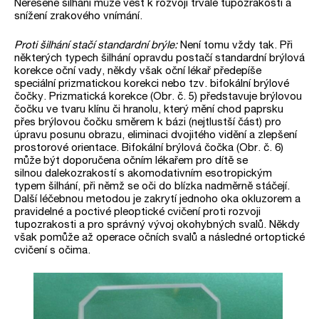
Neřešené šilhání může vést k rozvoji trvalé tupozrakosti a
snížení zrakového vnímání.
Proti šilhání stačí standardní brýle:
Není tomu vždy tak. Při
některých typech šilhání opravdu postačí standardní brýlová
korekce oční vady, někdy však oční lékař předepíše
speciální prizmatickou korekci nebo tzv. bifokální brýlové
čočky. Prizmatická korekce (Obr. č. 5) představuje brýlovou
čočku ve tvaru klínu či hranolu, který mění chod paprsku
přes brýlovou čočku směrem k bázi (nejtlustší část) pro
úpravu posunu obrazu, eliminaci dvojitého vidění a zlepšení
prostorové orientace. Bifokální brýlová čočka (Obr. č. 6)
může být doporučena očním lékařem pro dítě se
silnou dalekozrakostí s akomodativním esotropickým
typem šilhání, při němž se oči do blízka nadměrně stáčejí.
Další léčebnou metodou je zakrytí jednoho oka okluzorem a
pravidelné a poctivé pleoptické cvičení proti rozvoji
tupozrakosti a pro správný vývoj okohybných svalů. Někdy
však pomůže až operace očních svalů a následné ortoptické
cvičení s očima.