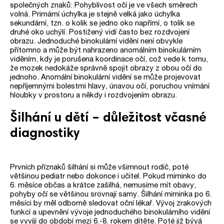
společných znaků: Pohyblivost očí je ve všech směrech
volná. Primární úchylka je stejně velká jako úchylka
sekundární, tzn. o kolik se jedno oko napřímí, o tolik se
druhé oko uchýlí. Postižený vidí často bez rozdvojení
obrazu. Jednoduché binokulární vidění není obvykle
přítomno a může být nahrazeno anomálním binokulárním
viděním, kdy je porušena koordinace očí, což vede k tomu,
že mozek nedokáže správně spojit obrazy z obou očí do
jednoho. Anomální binokulární vidění se může projevovat
nepříjemnými bolestmi hlavy, únavou očí, poruchou vnímání
hloubky v prostoru a někdy i rozdvojením obrazu.
Šilhání u dětí – důležitost včasné
diagnostiky
Prvních příznaků šilhání si může všimnout rodič, poté
většinou pediatr nebo dokonce i učitel. Pokud miminko do
6. měsíce občas a krátce zašilhá, nemusíme mít obavy,
pohyby očí se většinou srovnají samy. Šilhání miminka po 6.
měsíci by měl odborně sledovat oční lékař. Vývoj zrakových
funkcí a upevnění vývoje jednoduchého binokulárního vidění
se vyvíjí do období mezi 6.-8. rokem dítěte. Poté již bývá