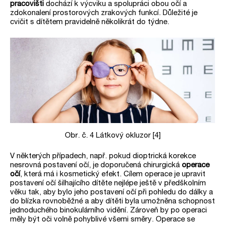
pracovišti
dochází k výcviku a spolupráci obou očí a
zdokonalení prostorových zrakových funkcí. Důležité je
cvičit s dítětem pravidelně několikrát do týdne.
Obr. č. 4 Látkový okluzor [4]
V některých případech, např. pokud dioptrická korekce
nesrovná postavení očí, je doporučená chirurgická
operace
očí
, která má i kosmetický efekt. Cílem operace je upravit
postavení očí šilhajícího dítěte nejlépe ještě v předškolním
věku tak, aby bylo jeho postavení očí při pohledu do dálky a
do blízka rovnoběžné a aby dítěti byla umožněna schopnost
jednoduchého binokulárního vidění. Zároveň by po operaci
měly být oči volně pohyblivé všemi směry. Operace se