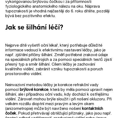
vykorigovanou brýlovou čočkou i za přítomnosti
fyziologického anatomického nálezu na oku. Náprava
tupozrakosti je vhodná nejčastěji do 6. roku dítěte, později
bývá bez pozitivního efektu.
Jak se šilhání léčí?
Nejprve dítě vyšetří oční lékař, který potřebuje důležité
informace vedoucí k efektivnímu nastavení léčby, jako je
např. zjištění příčiny šilhání. Změří potřebné zrakové údaje
na speciálních přístrojích a za pomoci speciálních testů zjistí
přesný typ a směr šilhání. Cílem léčby je zachování
kvalitního vidění, zabránit vzniku tupozrakosti a poruch
prostorového vidění.
Neinvazivní metodou léčby je korekce refrakční vady
pomocí
brýlové korekce
, která by měla pomoci upravit nejen
šilhání, ale i případnou oční vadu, kdy dochází k ostřejšímu
vidění. Zároveň mohou brýle sloužit i při nošení okluzoru. Při
velkém rozdílu dioptrií mezi pravým a levým okem
(anizometropie) může být navrženo nošení
kontaktních
čoček.
Pokud přetrvávají obtěžující příznaky, jako jsou např.
špatný odhad vzdáleností, rozdvojené vidění nebo únava