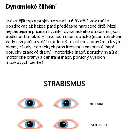
Dynamické šilhání
je častější typ a projevuje se až u 6 % dětí, kdy může
postihovat až každé páté předčasně narozené dítě. Mezi
nejčastějšími příčinami vzniku dynamického strabismu jsou
dědičnost a faktory, jako jsou např. optické (např. refrakční
vady a zejména vetší dioptrický rozdíl mezi pravým a levým
okem, zákaly v optických prostředích), senzorické (např.
poruchy zrakové dráhy), motorické (např. poruchy svalů a
motorické dráhy) a centrální (např. poruchy vyšších
mozkových center).