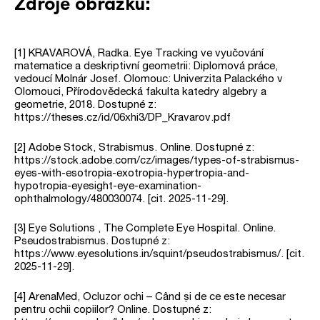
Zdroje obrázků:
[1] KRAVAROVÁ, Radka. Eye Tracking ve vyučování
matematice a deskriptivní geometrii: Diplomová práce,
vedoucí Molnár Josef. Olomouc: Univerzita Palackého v
Olomouci, Přírodovědecká fakulta katedry algebry a
geometrie, 2018. Dostupné z:
https://theses.cz/id/06xhi3/DP_Kravarov.pdf
[2] Adobe Stock, Strabismus. Online. Dostupné z:
https://stock.adobe.com/cz/images/types-of-strabismus-
eyes-with-esotropia-exotropia-hypertropia-and-
hypotropia-eyesight-eye-examination-
ophthalmology/480030074. [cit. 2025-11-29].
[3] Eye Solutions , The Complete Eye Hospital. Online.
Pseudostrabismus. Dostupné z:
https://www.eyesolutions.in/squint/pseudostrabismus/. [cit.
2025-11-29].
[4] ArenaMed, Ocluzor ochi – Când și de ce este necesar
pentru ochii copiilor? Online. Dostupné z: