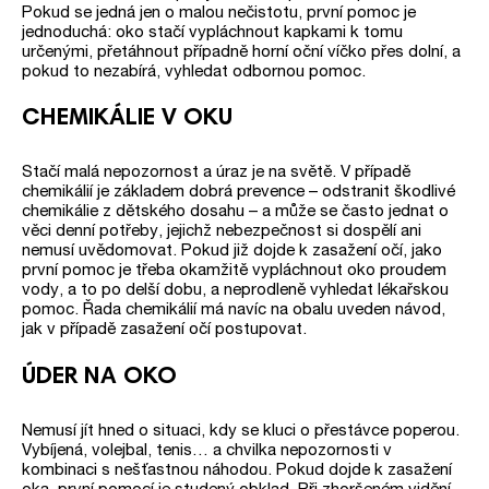
Pokud se jedná jen o malou nečistotu, první pomoc je
jednoduchá: oko stačí vypláchnout kapkami k tomu
určenými, přetáhnout případně horní oční víčko přes dolní, a
pokud to nezabírá, vyhledat odbornou pomoc.
CHEMIKÁLIE V OKU
Stačí malá nepozornost a úraz je na světě. V případě
chemikálií je základem dobrá prevence – odstranit škodlivé
chemikálie z dětského dosahu – a může se často jednat o
věci denní potřeby, jejichž nebezpečnost si dospělí ani
nemusí uvědomovat. Pokud již dojde k zasažení očí, jako
první pomoc je třeba okamžitě vypláchnout oko proudem
vody, a to po delší dobu, a neprodleně vyhledat lékařskou
pomoc. Řada chemikálií má navíc na obalu uveden návod,
jak v případě zasažení očí postupovat.
ÚDER NA OKO
Nemusí jít hned o situaci, kdy se kluci o přestávce poperou.
Vybíjená, volejbal, tenis… a chvilka nepozornosti v
kombinaci s nešťastnou náhodou. Pokud dojde k zasažení
oka, první pomocí je studený obklad. Při zhoršeném vidění