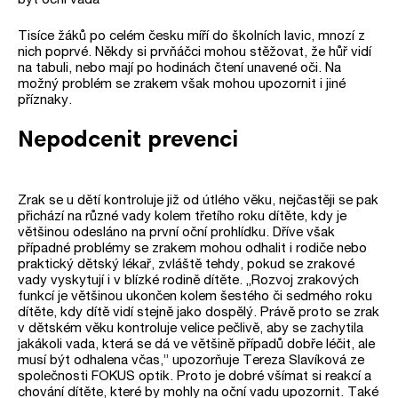
Tisíce žáků po celém česku míří do školních lavic, mnozí z
nich poprvé. Někdy si prvňáčci mohou stěžovat, že hůř vidí
na tabuli, nebo mají po hodinách čtení unavené oči. Na
možný problém se zrakem však mohou upozornit i jiné
příznaky.
Nepodcenit prevenci
Zrak se u dětí kontroluje již od útlého věku, nejčastěji se pak
přichází na různé vady kolem třetího roku dítěte, kdy je
většinou odesláno na první oční prohlídku. Dříve však
případné problémy se zrakem mohou odhalit i rodiče nebo
praktický dětský lékař, zvláště tehdy, pokud se zrakové
vady vyskytují i v blízké rodině dítěte. „Rozvoj zrakových
funkcí je většinou ukončen kolem šestého či sedmého roku
dítěte, kdy dítě vidí stejně jako dospělý. Právě proto se zrak
v dětském věku kontroluje velice pečlivě, aby se zachytila
jakákoli vada, která se dá ve většině případů dobře léčit, ale
musí být odhalena včas,” upozorňuje Tereza Slavíková ze
společnosti FOKUS optik. Proto je dobré všímat si reakcí a
chování dítěte, které by mohly na oční vadu upozornit. Také