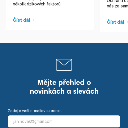
Ochranu očí
několik rizikových faktorů.
nás za sam
Číst dál
Číst dál
Mějte přehled o
novinkách a slevách
Zadejte vaši e-mailovou adresu