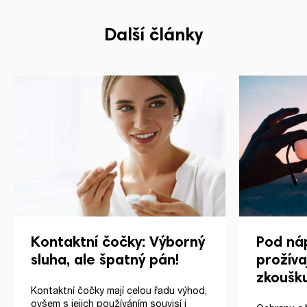
Další články
Kontaktní čočky: Výborný
Pod ná
sluha, ale špatný pán!
prožíva
zkoušk
Kontaktní čočky mají celou řadu výhod,
ovšem s jejich používáním souvisí i