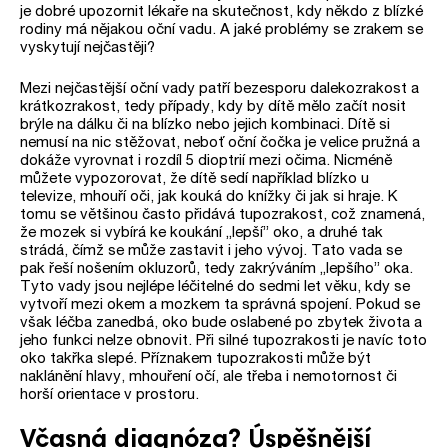
je dobré upozornit lékaře na skutečnost, kdy někdo z blízké
rodiny má nějakou oční vadu. A jaké problémy se zrakem se
vyskytují nejčastěji?
Mezi nejčastější oční vady patří bezesporu dalekozrakost a
krátkozrakost, tedy případy, kdy by dítě mělo začít nosit
brýle na dálku či na blízko nebo jejich kombinaci. Dítě si
nemusí na nic stěžovat, neboť oční čočka je velice pružná a
dokáže vyrovnat i rozdíl 5 dioptrií mezi očima. Nicméně
můžete vypozorovat, že dítě sedí například blízko u
televize, mhouří oči, jak kouká do knížky či jak si hraje. K
tomu se většinou často přidává tupozrakost, což znamená,
že mozek si vybírá ke koukání „lepší” oko, a druhé tak
strádá, čímž se může zastavit i jeho vývoj. Tato vada se
pak řeší nošením okluzorů, tedy zakrýváním „lepšího” oka.
Tyto vady jsou nejlépe léčitelné do sedmi let věku, kdy se
vytvoří mezi okem a mozkem ta správná spojení. Pokud se
však léčba zanedbá, oko bude oslabené po zbytek života a
jeho funkci nelze obnovit. Při silné tupozrakosti je navíc toto
oko takřka slepé. Příznakem tupozrakosti může být
naklánění hlavy, mhouření očí, ale třeba i nemotornost či
horší orientace v prostoru.
Včasná diagnóza? Úspěšnější