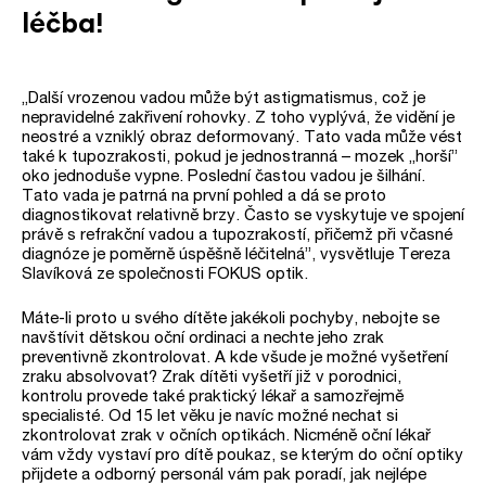
léčba!
„Další vrozenou vadou může být astigmatismus, což je
nepravidelné zakřivení rohovky. Z toho vyplývá, že vidění je
neostré a vzniklý obraz deformovaný. Tato vada může vést
také k tupozrakosti, pokud je jednostranná – mozek „horší”
oko jednoduše vypne. Poslední častou vadou je šilhání.
Tato vada je patrná na první pohled a dá se proto
diagnostikovat relativně brzy. Často se vyskytuje ve spojení
právě s refrakční vadou a tupozrakostí, přičemž při včasné
diagnóze je poměrně úspěšně léčitelná”, vysvětluje Tereza
Slavíková ze společnosti FOKUS optik.
Máte-li proto u svého dítěte jakékoli pochyby, nebojte se
navštívit dětskou oční ordinaci a nechte jeho zrak
preventivně zkontrolovat. A kde všude je možné vyšetření
zraku absolvovat? Zrak dítěti vyšetří již v porodnici,
kontrolu provede také praktický lékař a samozřejmě
specialisté. Od 15 let věku je navíc možné nechat si
zkontrolovat zrak v očních optikách. Nicméně oční lékař
vám vždy vystaví pro dítě poukaz, se kterým do oční optiky
přijdete a odborný personál vám pak poradí, jak nejlépe