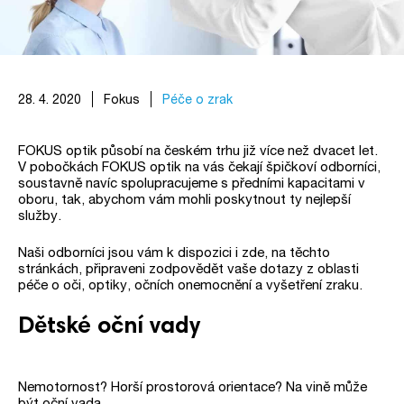
28. 4. 2020
Fokus
Péče o zrak
FOKUS optik působí na českém trhu již více než dvacet let.
V pobočkách FOKUS optik na vás čekají špičkoví odborníci,
soustavně navíc spolupracujeme s předními kapacitami v
oboru, tak, abychom vám mohli poskytnout ty nejlepší
služby.
Naši odborníci jsou vám k dispozici i zde, na těchto
stránkách, připraveni zodpovědět vaše dotazy z oblasti
péče o oči, optiky, očních onemocnění a vyšetření zraku.
Dětské oční vady
Nemotornost? Horší prostorová orientace? Na vině může
být oční vada