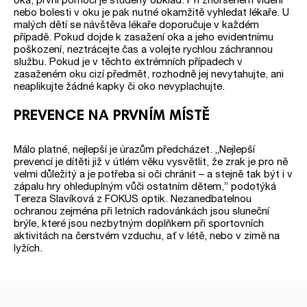
nebo bolesti v oku je pak nutné okamžitě vyhledat lékaře. U
malých dětí se návštěva lékaře doporučuje v každém
případě. Pokud dojde k zasažení oka a jeho evidentnímu
poškození, neztrácejte čas a volejte rychlou záchrannou
službu. Pokud je v těchto extrémních případech v
zasaženém oku cizí předmět, rozhodně jej nevytahujte, ani
neaplikujte žádné kapky či oko nevyplachujte.
PREVENCE NA PRVNÍM MÍSTĚ
Málo platné, nejlepší je úrazům předcházet. „Nejlepší
prevencí je dítěti již v útlém věku vysvětlit, že zrak je pro ně
velmi důležitý a je potřeba si oči chránit – a stejně tak být i v
zápalu hry ohleduplným vůči ostatním dětem,” podotýká
Tereza Slavíková z FOKUS optik. Nezanedbatelnou
ochranou zejména při letních radovánkách jsou sluneční
brýle, které jsou nezbytným doplňkem při sportovních
aktivitách na čerstvém vzduchu, ať v létě, nebo v zimě na
lyžích.