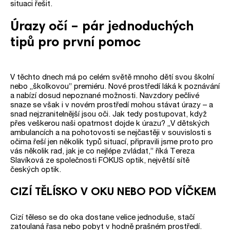
situaci řešit.
Úrazy očí – pár jednoduchých
tipů pro první pomoc
V těchto dnech má po celém světě mnoho dětí svou školní
nebo „školkovou” premiéru. Nové prostředí láká k poznávání
a nabízí dosud nepoznané možnosti. Navzdory pečlivé
snaze se však i v novém prostředí mohou stávat úrazy – a
snad nejzranitelnější jsou oči. Jak tedy postupovat, když
přes veškerou naši opatrnost dojde k úrazu? „V dětských
ambulancích a na pohotovosti se nejčastěji v souvislosti s
očima řeší jen několik typů situací, připravili jsme proto pro
vás několik rad, jak je co nejlépe zvládat,” říká Tereza
Slavíková ze společnosti FOKUS optik, největší sítě
českých optik.
CIZÍ TĚLÍSKO V OKU NEBO POD VÍČKEM
Cizí těleso se do oka dostane velice jednoduše, stačí
zatoulaná řasa nebo pobyt v hodně prašném prostředí.