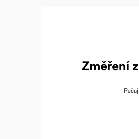
Změření z
Pečuj