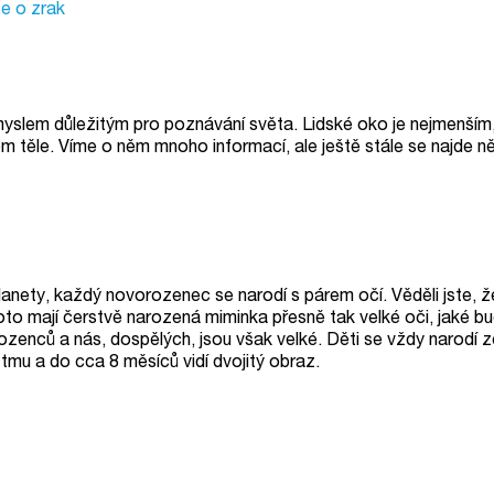
e o zrak
myslem důležitým pro poznávání světa. Lidské oko je nejmenším,
em těle. Víme o něm mnoho informací, ale ještě stále se najde n
lanety, každý novorozenec se narodí s párem očí. Věděli jste, 
roto mají čerstvě narozená miminka přesně tak velké oči, jaké bu
zenců a nás, dospělých, jsou však velké. Děti se vždy narodí z
 tmu a do cca 8 měsíců vidí dvojitý obraz.