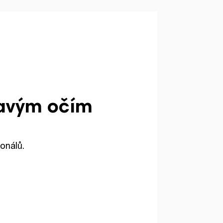
ravým očím
onálů.