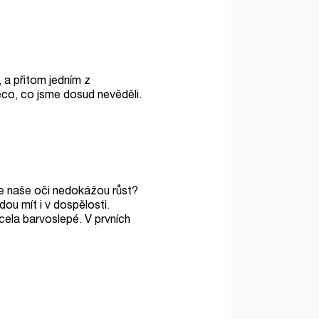
 a přitom jedním z
ěco, co jsme dosud nevěděli.
že naše oči nedokážou růst?
dou mít i v dospělosti.
cela barvoslepé. V prvních