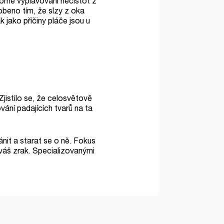
romě vyplavování nečistot z
sobeno tím, že slzy z oka
 jako příčiny pláče jsou u
jistilo se, že celosvětově
ní padajících tvarů na ta
nit a starat se o ně. Fokus
o váš zrak. Specializovanými