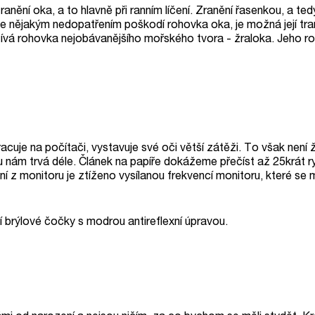
anění oka, a to hlavně při ranním líčení. Zranění řasenkou, a ted
se nějakým nedopatřením poškodí rohovka oka, je možná její tra
ívá rohovka nejobávanějšího mořského tvora - žraloka. Jeho r
cuje na počítači, vystavuje své oči větší zátěži. To však není
ru nám trvá déle. Článek na papíře dokážeme přečíst až 25krát ryc
ení z monitoru je ztíženo vysílanou frekvencí monitoru, které se 
í brýlové čočky s modrou antireflexní úpravou.