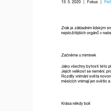
13. 5. 2020
Fokus
Péč
Zrak je základním lidským s
nejsložitějších orgánů v naš
Začněme u miminek
Jako všechny bytosti této p
Jejich velikost se nemění, p
Rozdíly vnímání světa novoro
měsících vnímají jen světlo a
Krása někdy bolí