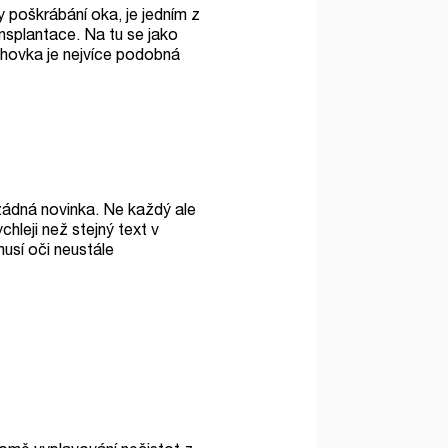
y poškrábání oka, je jedním z
nsplantace. Na tu se jako
ohovka je nejvíce podobná
 žádná novinka. Ne každý ale
hleji než stejný text v
musí oči neustále