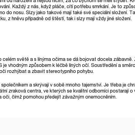
námi od narození a nejsou ničím, za co bychom se měli stydět. K
žování. Každý z nás, když pláče, cítí potřebu smrkání. Je to způ
 do nosu. Slzy jako takové mají také své speciální složení. Tak
u, z hněvu případně od štěstí, tak i slzy mají vždy jiné složení.
po celém světě a s línýma očima se dá bojovat docela zábavně. Z
je vhodným způsobem k léčbě líných očí. Soustředění a směrová
či rozhýbat a zbavit stereotypního pohybu.
společníkem a skrývají v sobě mnoho tajemství. Je třeba je chrá
kátní zraková centra, ve kterých se kvalitní odborníci postarají 
rak a oči, čímž pomohou předejít závažným onemocněním.