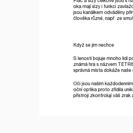
Pláč a slzy celkově jsou s 
oka mají slzy i funkci zavla
jsou kanálkem odváděny přímo
člověka různé, např. ze smutk
Když se jim nechce
S leností bojuje mnoho lidí 
známá hra s názvem TETRIS 
správná místa dokáže naše o
Oči jsou naším každodenním 
oční optika proto zřídila uni
přístroji zkontrolují váš z