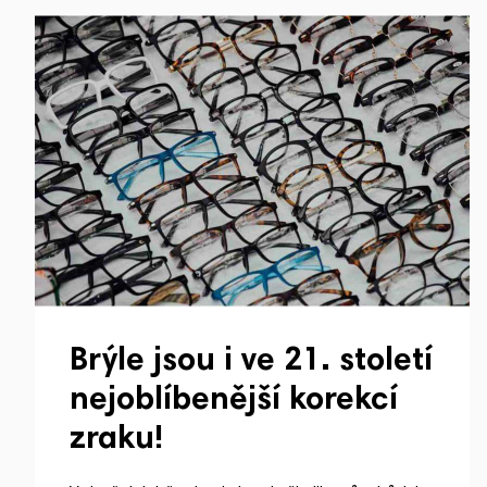
Brýle jsou i ve 21. století
nejoblíbenější korekcí
zraku!