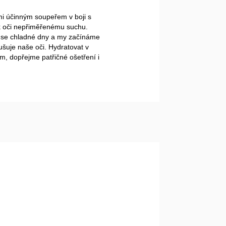
lmi účinným soupeřem v boji s 
ak oči nepřiměřenému suchu. 
í se chladné dny a my začínáme 
šuje naše oči. Hydratovat v 
 dopřejme patřičné ošetření i 