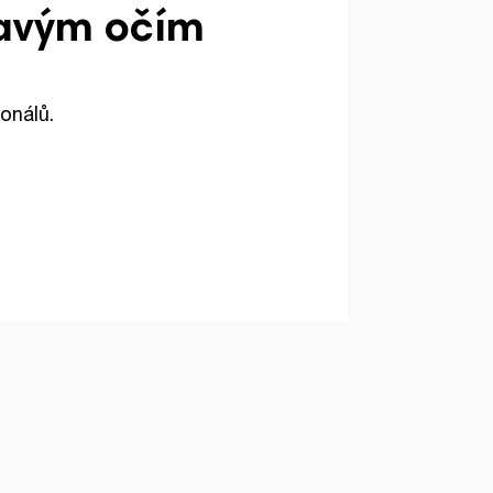
ravým očím
onálů.