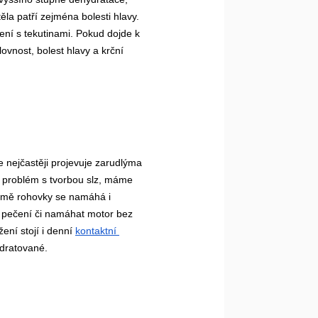
a patří zejména bolesti hlavy. 
í s tekutinami. Pokud dojde k 
vnost, bolest hlavy a krční 
 nejčastěji projevuje zarudlýma 
 problém s tvorbou slz, máme 
romě rohovky se namáhá i 
i pečení či namáhat motor bez 
ení stojí i denní 
kontaktní 
ydratované.