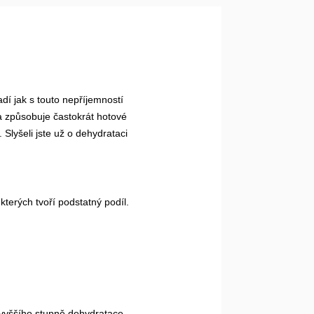
 jak s touto nepříjemností 
a způsobuje častokrát hotové 
Slyšeli jste už o dehydrataci 
terých tvoří podstatný podíl. 
 vyššího stupně dehydratace, 