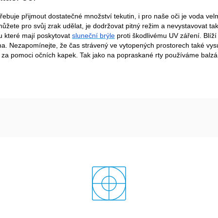
třebuje přijmout dostatečné množství tekutin, i pro naše oči je voda ve
ůžete pro svůj zrak udělat, je dodržovat pitný režim a nevystavovat t
u které mají poskytovat 
sluneční brýle
 proti škodlivému UV záření. Blíž
ma. Nezapomínejte, že čas strávený ve vytopených prostorech také vysu
a pomoci očních kapek. Tak jako na popraskané rty používáme balzám,