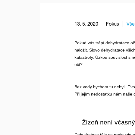
13. 5. 2020
Fokus
Vše 
Pokud vás trápí dehydratace oči
naložit. Slovo dehydratace všic
katastrofy. Úzkou souvislost s n
očí?
Bez vody bychom tu nebyli. Tvoří
Při jejím nedostatku nám naše o
Žízeň není včasn
Dehydratace těla se projevuje n