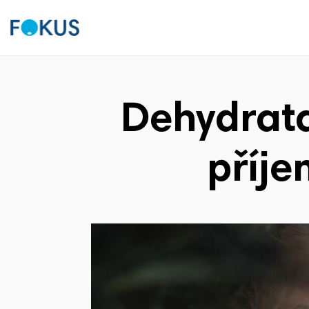
Dehydrata
příje