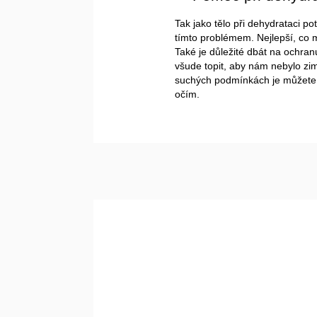
Tak jako tělo při dehydrataci po
tímto problémem. Nejlepší, co m
Také je důležité dbát na ochran
všude topit, aby nám nebylo zi
suchých podmínkách je můžete z
očím.