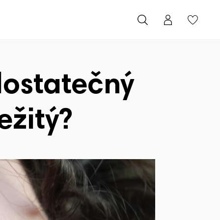
dostatečný
ežitý?