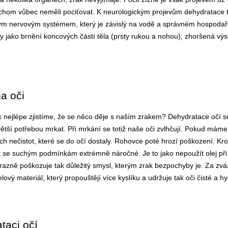
bychom vůbec neměli pociťovat. K neurologickým projevům dehydratace těl
m nervovým systémem, který je závislý na vodě a správném hospodařen
y jako brnění koncových částí těla (prsty rukou a nohou), zhoršená výslo
a oči
k nejlépe zjistíme, že se něco děje s naším zrakem? Dehydratace očí se
tší potřebou mrkat. Při mrkání se totiž naše oči zvlhčují. Pokud máme
ch nečistot, které se do očí dostaly. Rohovce poté hrozí poškození. K
bit se suchým podmínkám extrémně náročné. Je to jako nepoužít olej př
výrazně poškozuje tak důležitý smysl, kterým zrak bezpochyby je. Za zváž
elový materiál, který propouštějí více kyslíku a udržuje tak oči čisté a h
taci očí