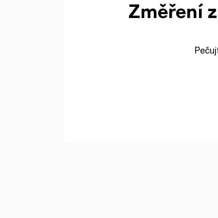
Změření z
Pečuj