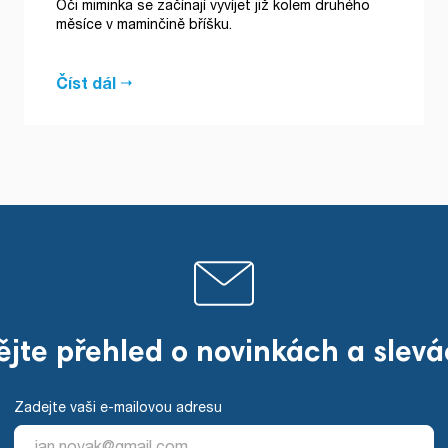
Oči miminka se začínají vyvíjet již kolem druhého
měsíce v maminčině bříšku.
Číst dál
jte přehled o novinkách a slev
Zadejte vaši e-mailovou adresu