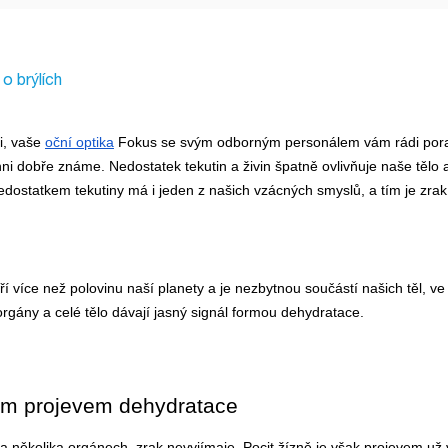
o brýlích
, vaše 
oční optika
 Fokus se svým odborným personálem vám rádi poradí
hni dobře známe. Nedostatek tekutin a živin špatně ovlivňuje naše tělo 
edostatkem tekutiny má i jeden z našich vzácných smyslů, a tím je zrak. 
 více než polovinu naší planety a je nezbytnou součástí našich těl, ve k
rgány a celé tělo dávají jasný signál formou dehydratace.
ým projevem dehydratace
a několika orgánech, zrak nevyjímaje. Pocit žízně je však projevem už