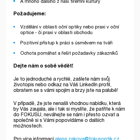
A mnoho dalšího z naší firemní kultury
Požadujeme:
Vzdělání v oblasti oční optiky nebo praxi v oční
optice - či praxi v oblasti obchodu
Pozitivní přístup k práci s úsměvem na tváři
Ochota pomáhat a řešit požadavky zákazníků
Dejte nám o sobě vědět!
Je to jednoduché a rychlé, zašlete nám svůj
životopis nebo odkaz na Váš LinkedIn profil,
obratem se s vámi spojím a brzy jste na palubě!
V případě, že jste nenašli vhodnou nabídku, která
by Vás zaujala, ale i tak si myslíte, že patříte k nám
do FOKUSU, neváhejte se nám i přesto ozvat a
společně si s Vámi popovídáme o dalších
možnostech.
Pro více informací
alena.zakova@fokusoptik.cz