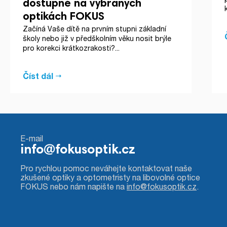
dostupné na vybraných
optikách FOKUS
Začíná Vaše dítě na prvním stupni základní
školy nebo již v předškolním věku nosit brýle
pro korekci krátkozrakosti?...
Číst dál
E-mail
info@fokusoptik.cz
Pro rychlou pomoc neváhejte kontaktovat naše
zkušené optiky a optometristy na libovolné optice
FOKUS nebo nám napište na
info@fokusoptik.cz
.