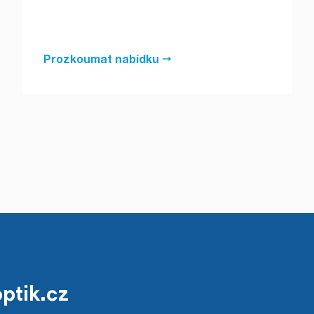
Prozkoumat nabídku
ptik.cz