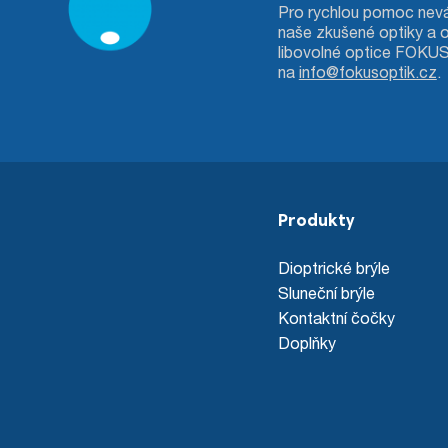
Pro rychlou pomoc nevá
naše zkušené optiky a 
libovolné optice FOKU
na
info@fokusoptik.cz
.
Produkty
Dioptrické brýle
Sluneční brýle
Kontaktní čočky
Doplňky