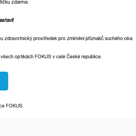
tičku zdarma.
astaví!
u zdravotnický prostředek pro zmírnění příznaků suchého oka.
 všech optikách FOKUS v celé České republice.
A
tice FOKUS.