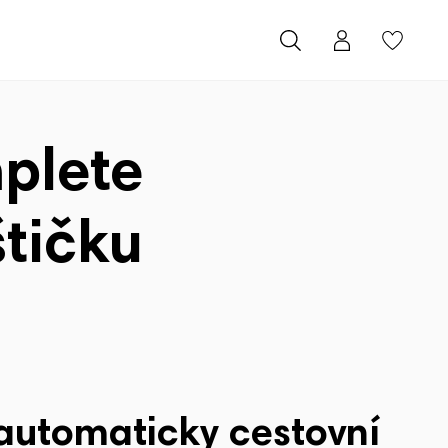
plete
štičku
utomaticky cestovní